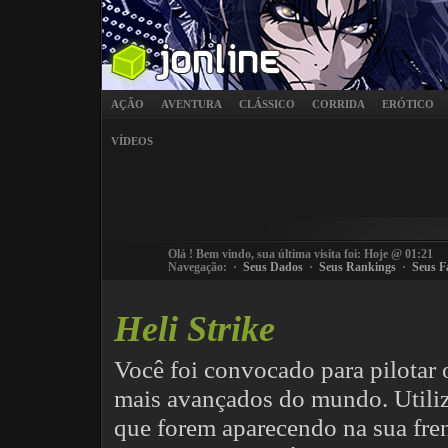
AÇÃO
AVENTURA
CLÁSSICO
CORRIDA
ERÓTICO
VÍDEOS
Olá
! Bem vindo, sua última visita foi: Hoje @ 01:21
Navegação: ·
Seus Dados
·
Seus Rankings
·
Seus F
Heli Strike
Você foi convocado para pilotar 
mais avançados do mundo. Utilize
que forem aparecendo na sua frent