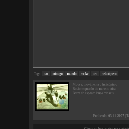
Tags:
bar
inimigo
mundo
strike
tiro
helicóptero
Mouse: movimenta o helicóptero
Botão esquerdo do mouse: atira
Barra de espaço: lança mísseis.
Publicado:
03-11-2007
| 
Clique no box abaixo para seleci