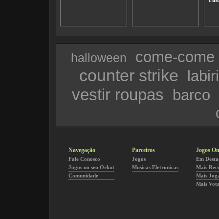
Fin
come-come
halloween
counter strike
labir
vestir roupas
barco
Navegação
Parceiros
Jogos On
Fale Conosco
Jogos
Em Desta
Jogos no seu Orkut
Musicas Eletronicas
Mais Rec
Comunidade
Mais Jog
Mais Vot