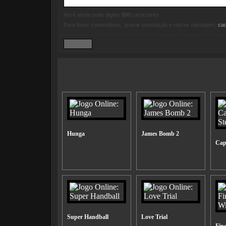
Você ainda pode digitar
500
caracteres
Para fazer comentários, gravar pontuação e outras vantagem,
ca
Hunga
James Bomb 2
Cap
Super Handball
Love Trial