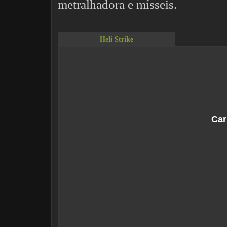
metralhadora e mísseis.
Heli Strike
This content requires the Flash Player.
Do
Car