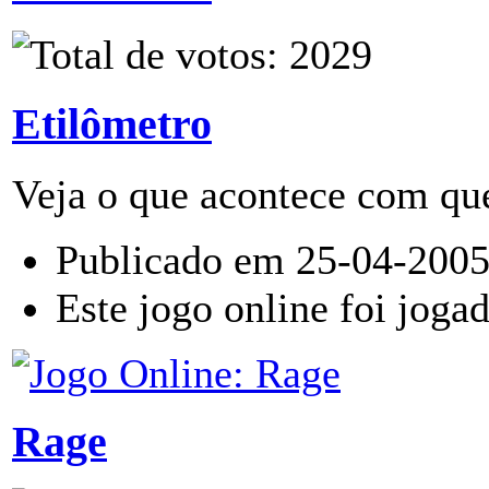
Etilômetro
Veja o que acontece com qu
Publicado em 25-04-2005
Este jogo online foi joga
Rage