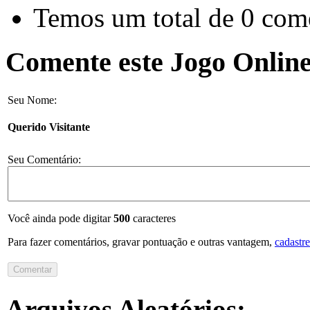
Temos um total de 0 come
Comente este Jogo Online
Seu Nome:
Querido Visitante
Seu Comentário:
Você ainda pode digitar
500
caracteres
Para fazer comentários, gravar pontuação e outras vantagem,
cadastre
Arquivos Aleatórios: