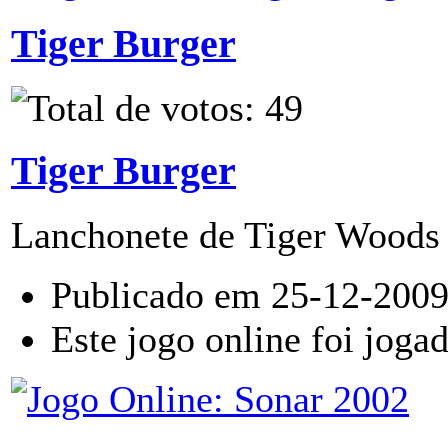
Tiger Burger
Tiger Burger
Lanchonete de Tiger Woods
Publicado em 25-12-2009
Este jogo online foi joga