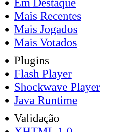
Em Destaque
Mais Recentes
Mais Jogados
Mais Votados
Plugins
Flash Player
Shockwave Player
Java Runtime
Validação
XHTML 1.0