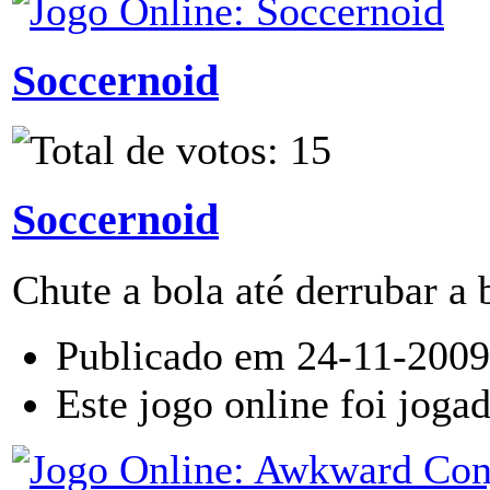
Soccernoid
Soccernoid
Chute a bola até derrubar a 
Publicado em 24-11-2009
Este jogo online foi joga