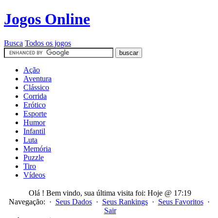
Jogos Online
Busca
Todos os jogos
Ação
Aventura
Clássico
Corrida
Erótico
Esporte
Humor
Infantil
Luta
Memória
Puzzle
Tiro
Vídeos
Olá
! Bem vindo, sua última visita foi: Hoje @ 17:19
Navegação: ·
Seus Dados
·
Seus Rankings
·
Seus Favoritos
·
Sair