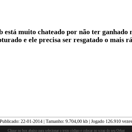
 está muito chateado por não ter ganhado n
pturado e ele precisa ser resgatado o mais rá
Publicado:
22-01-2014
| Tamanho:
9.704,00
kb | Jogado
126.910
veze
Clique no box abaixo para selecionar o texto código e colocar no scrap do seu Orkut