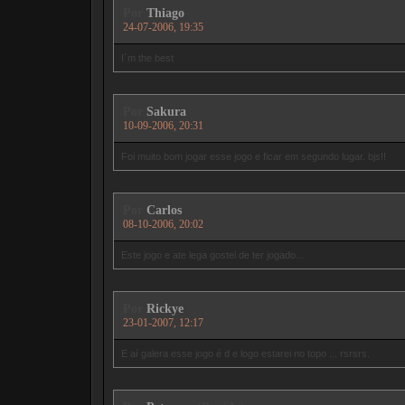
Por
Thiago
24-07-2006, 19:35
I´m the best
Por
Sakura
10-09-2006, 20:31
Foi muito bom jogar esse jogo e ficar em segundo lugar. bjs!!
Por
Carlos
08-10-2006, 20:02
Este jogo e ate lega gostei de ter jogado...
Por
Rickye
23-01-2007, 12:17
E aí galera esse jogo é d e logo estarei no topo ... rsrsrs.