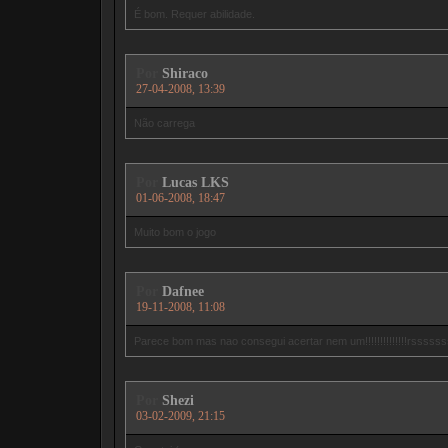
É bom. Requer abilidade.
Por
Shiraco
27-04-2008, 13:39
Não carrega
Por
Lucas LKS
01-06-2008, 18:47
Muito bom o jogo
Por
Dafnee
19-11-2008, 11:08
Parece bom mas nao consegui acertar nem um!!!!!!!!!!!!!!rssssss
Por
Shezi
03-02-2009, 21:15