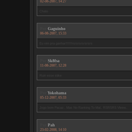
02-08-2007, 14:27
Chato
Por
Gaguinho
06-08-2007, 15:33
Eu vim pra ganhar!!!!!!!rsrsrsrsrsrsrs
Por
Sk8fsa
11-08-2007, 12:28
Ruin esse stike
Por
Yokohama
05-12-2007, 05:33
Jogo bom Pacaz.. Mas No Ranking To Mal.. RSRSRS Vleew..
Por
Pah
23-02-2008, 14:10