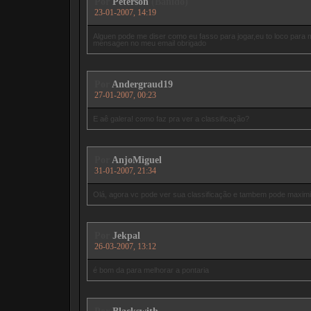
Por
Peterson
(Banido)
23-01-2007, 14:19
Alguen pode me diser como eu fasso para jogar,eu to loco para
mensagen no meu email obrigado
Por
Andergraud19
27-01-2007, 00:23
E aê galera! como faz pra ver a classificação?
Por
AnjoMiguel
31-01-2007, 21:34
Olá, agora vc pode ver sua classificação e tambem pode maximiz
Por
Jekpal
26-03-2007, 13:12
é bom da para melhorar a pontaria