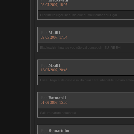
Por
Blackswith
08-05-2007, 18:07
O primeiro lugar se cuide que eu vou tomar seu lugar
Por
Mkill1
09-05-2007, 17:54
Blackswith.. huahau voc não vai conseguir.. EU IRE !!=]
Por
Mkill1
13-05-2007, 20:46
Esse Diego ai de cima é muito ruim cara..uhahaMeu Primo emo=
Por
Batman11
01-06-2007, 15:05
Sakura naruto heueheue
Por
Romarinho