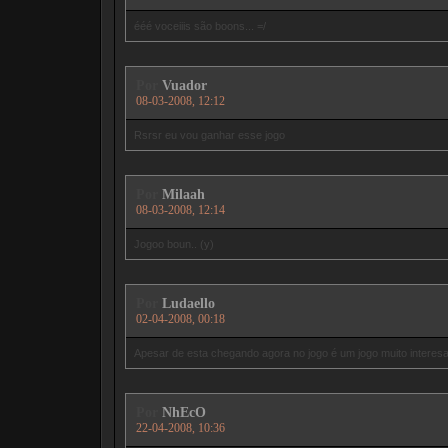
ééé voceiiis são boons... =/
Por
Vuador
08-03-2008, 12:12
Rsrsr eu vou ganhar esse jogo
Por
Milaah
08-03-2008, 12:14
Jogoo boun.. (y)
Por
Ludaello
02-04-2008, 00:18
Apesar de esta chegando agora no jogo é um jogo muito interesan
Por
NhEcO
22-04-2008, 10:36