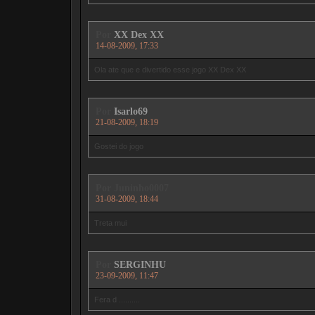
Por
XX Dex XX
14-08-2009, 17:33
Ola ate que e divertido esse jogo XX Dex XX
Por
Isarlo69
21-08-2009, 18:19
Gostei do jogo
Por
Juninho0007
31-08-2009, 18:44
Treta mui
Por
SERGINHU
23-09-2009, 11:47
Fera d ..........