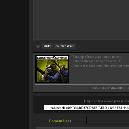
Tags:
strike
counter strike
Para jogar basta atirar com o mouse.
Para recarregar a arma pressione "r".
Para usar a arma com mira pressione esp
Publicado:
07-04-2005
| T
Clique no box abaixo para seleci
Comentários