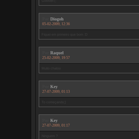
Goostei (:
Por
Diogoh
05-02-2009, 12:36
Fiquei em primeiro que bom :D
Por
Raquel
25-02-2009, 19:57
Muito chatoo
Por
Key
27-07-2009, 01:13
To começando;]
Por
Key
27-07-2009, 01:17
Ninguem ?