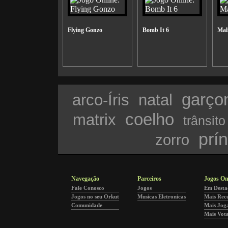
Flying Gonzo
Bomb It 6
Mali
garço
arco-Íris
natal
coelho
matrix
trânsito
prí
zorro
Navegação
Parceiros
Jogos On
Fale Conosco
Jogos
Em Desta
Jogos no seu Orkut
Musicas Eletronicas
Mais Rec
Comunidade
Mais Jog
Mais Vot