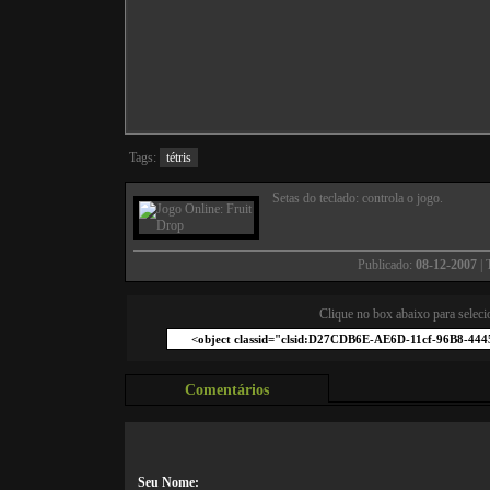
Tags:
tétris
Setas do teclado: controla o jogo.
Publicado:
08-12-2007
| 
Clique no box abaixo para seleci
Comentários
Seu Nome: