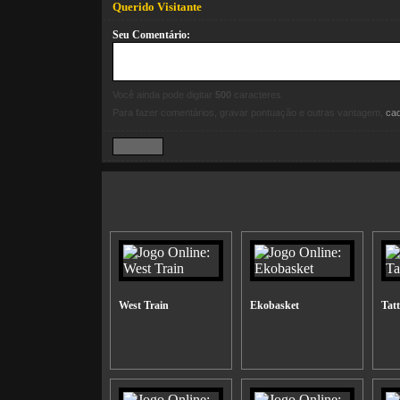
Querido Visitante
Seu Comentário:
Você ainda pode digitar
500
caracteres
Para fazer comentários, gravar pontuação e outras vantagem,
ca
West Train
Ekobasket
Tatt