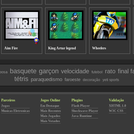
Aim Fire
King Artur legend
Wheelers
basquete
garçon
velocidade
rato
final 
posa
futebol
tétris
paraquedismo
faroeste
decoração
yeti sports
Parceiros
Jogos Online
Plugins
Validação
Jogos
Em Destaque
Flash Player
XHTML 1.0
Musicas Eletronicas
Mais Recentes
Shockwave Player
W3C CSS
Mais Jogados
Java Runtime
Mais Votados