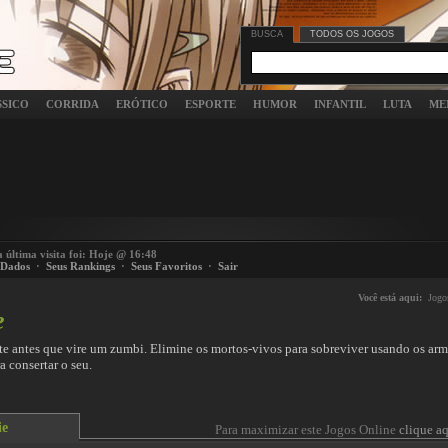
BUSCA
TODOS OS JOGOS
SSICO
CORRIDA
ERÓTICO
ESPORTE
HUMOR
INFANTIL
LUTA
ME
a última visita foi: Hoje @ 16:48
 Dados
·
Seus Rankings
·
Seus Favoritos
·
Sair
Você está aqui:
Jogo
e
e antes que vire um zumbi. Elimine os mortos-vivos para sobreviver usando os arma
a consertar o seu.
ie
Para maximizar este Jogos Online
clique aq