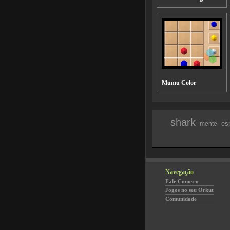
Mumu Color
shark
es
mente
Navegação
Fale Conosco
Jogos no seu Orkut
Comunidade