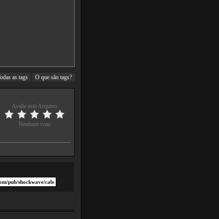
odas as tags
O que são tags?
Avalie este Arquivo
Nenhum voto