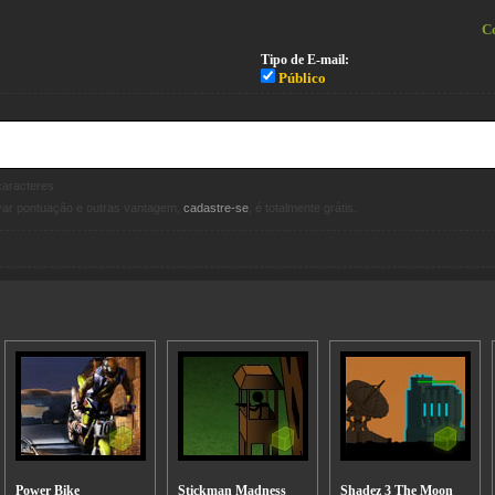
Co
Tipo de E-mail:
Público
aracteres
avar pontuação e outras vantagem,
cadastre-se
, é totalmente grátis.
Power Bike
Stickman Madness
Shadez 3 The Moon