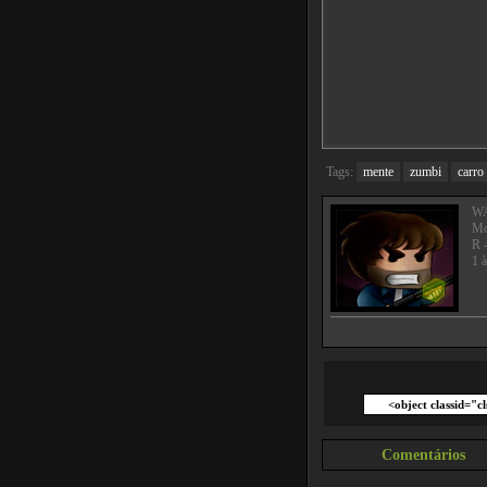
Tags:
mente
zumbi
carro
WA
Mo
R 
1 
Comentários