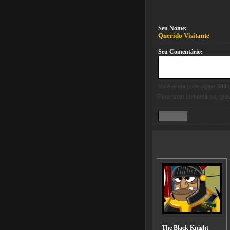
Seu Nome:
Querido Visitante
Seu Comentário:
Você ainda pode digitar
500
c
Para fazer comentários, gr
The Black Knight