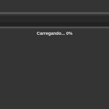
 content requires the Flash Player.
Download Flash Player
. Already have Flash Player?
Click
Carregando...
0%