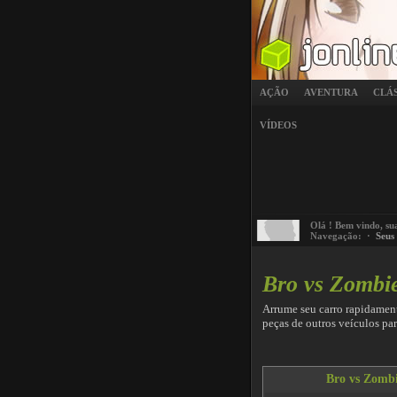
AÇÃO
AVENTURA
CLÁ
VÍDEOS
Olá
! Bem vindo, su
Navegação: ·
Seus
Bro vs Zombi
Arrume seu carro rapidament
peças de outros veículos par
Bro vs Zomb