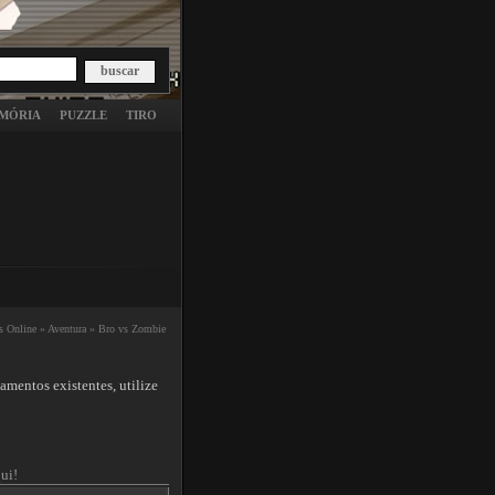
MÓRIA
PUZZLE
TIRO
s Online »
Aventura »
Bro vs Zombie
mentos existentes, utilize
ui!