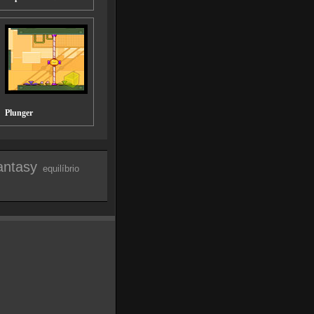
Plunger
fantasy
equilíbrio