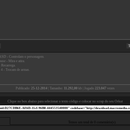
T
SD - Controlam o personagem.
use - Mira e atira.
- Recarrega.
à 4 - Trocam de armas.
Publicado:
25-12-2014
| Tamanho:
11.292,00
kb | Jogado
223.047
vezes
Clique no box abaixo para selecionar o texto código e colocar no scrap do seu Orkut
Temos um total de 0 comentário(s).