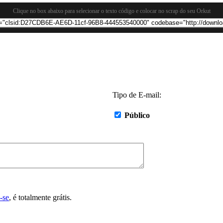
Clique no box abaixo para selecionar o texto código e colocar no scrap do seu Orkut
Tipo de E-mail:
Público
-se
, é totalmente grátis.