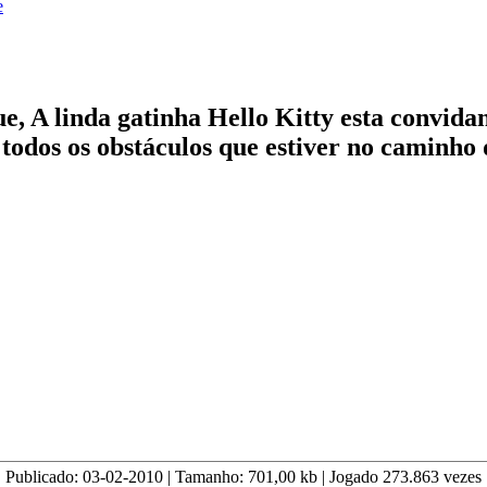
e
e, A linda gatinha Hello Kitty esta convida
todos os obstáculos que estiver no caminho d
Publicado:
03-02-2010
| Tamanho:
701,00
kb | Jogado
273.863
vezes