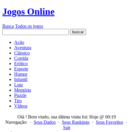
Jogos Online
Busca
Todos os jogos
Ação
Aventura
Clássico
Corrida
Erótico
Esporte
Humor
Infantil
Luta
Memória
Puzzle
Tiro
Vídeos
Olá
! Bem vindo, sua última visita foi: Hoje @ 00:19
Navegação: ·
Seus Dados
·
Seus Rankings
·
Seus Favoritos
·
Sair