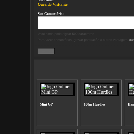
Seu Nome:
Querido Visitante
Seu Comentário:
Você ainda pode digitar
500
caracteres
Para fazer comentários, gravar pontuação e outras vantagem,
ca
Mini GP
100m Hurdles
Ham