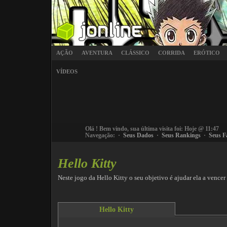
AÇÃO
AVENTURA
CLÁSSICO
CORRIDA
ERÓTICO
VÍDEOS
Olá
! Bem vindo, sua última visita foi: Hoje @ 11:47
Navegação: ·
Seus Dados
·
Seus Rankings
·
Seus F
Hello Kitty
Neste jogo da Hello Kitty o seu objetivo é ajudar ela a vencer 
Hello Kitty