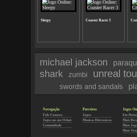
Sleepy
Coaster Racer 3
Cra
michael jackson
paraq
unreal to
shark
zumbi
pl
swords and sandals
Navegação
Parceiros
Jogos On
Fale Conosco
Jogos
Em Desta
Jogos no seu Orkut
Musicas Eletronicas
Mais Rec
Comunidade
Mais Jog
Mais Vot