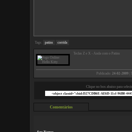
Tags:
patins
corrida
Teclas Z e X - Anda com o Patins
Publicado:
24-02-2009
| 
Clique no box abaixo para seleci
Comentários