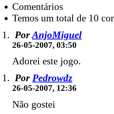
Comentários
Temos um total de 10 com
Por
AnjoMiguel
26-05-2007, 03:50
Adorei este jogo.
Por
Pedrowdz
26-05-2007, 12:36
Não gostei