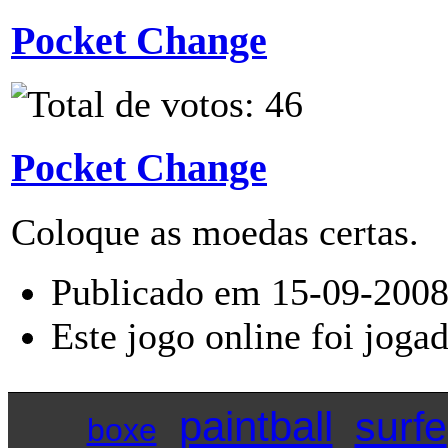
Pocket Change
Pocket Change
Coloque as moedas certas.
Publicado em 15-09-2008
Este jogo online foi joga
paintball
surfe
boxe