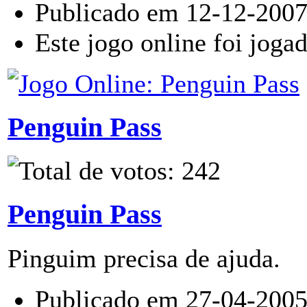
Publicado em 12-12-2007
Este jogo online foi joga
Penguin Pass
Penguin Pass
Pinguim precisa de ajuda.
Publicado em 27-04-2005