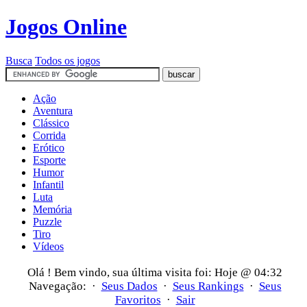
Jogos Online
Busca
Todos os jogos
Ação
Aventura
Clássico
Corrida
Erótico
Esporte
Humor
Infantil
Luta
Memória
Puzzle
Tiro
Vídeos
Olá
! Bem vindo, sua última visita foi: Hoje @ 04:32
Navegação: ·
Seus Dados
·
Seus Rankings
·
Seus
Favoritos
·
Sair