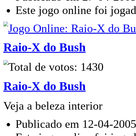
Este jogo online foi joga
Raio-X do Bush
Raio-X do Bush
Veja a beleza interior
Publicado em 12-04-2005