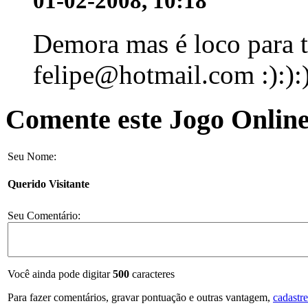
01-02-2008, 10:18
Demora mas é loco para 
felipe@hotmail.com :):):):
Comente este Jogo Online
Seu Nome:
Querido Visitante
Seu Comentário:
Você ainda pode digitar
500
caracteres
Para fazer comentários, gravar pontuação e outras vantagem,
cadastre