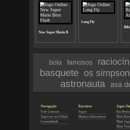
Long Fly
Bik
New Super Mario B
raciocí­n
bola
famosos
basquete
os simpson
astronauta
asa d
Navegação
Parceiros
Jogos On
Fale Conosco
Jogos
Em Desta
Jogos no seu Orkut
Musicas Eletronicas
Mais Rec
Comunidade
Mais Jog
Mais Vot