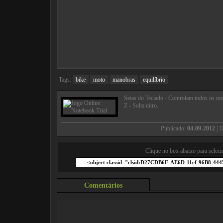
Tags:
bike
moto
manobras
equilíbrio
Setas do Teclado - Controlam todos os m
Z - Solta nitro.
Publicado:
04-09-2012
| 
Clique no box abaixo para seleci
Comentários