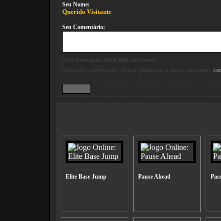
Seu Nome:
Querido Visitante
Seu Comentário:
Você ainda pode digitar
500
caracteres
Para fazer comentários, gravar pontuação e outras vantagem,
ca
Elite Base Jump
Pause Ahead
Pac