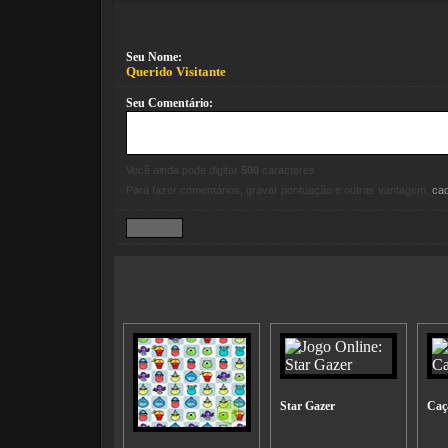
Seu Nome:
Querido Visitante
Seu Comentário:
Você ainda pode digitar
500
caracteres
Para fazer comentários, gravar pontuação e outras vantagem,
ca
Star Gazer
Caç