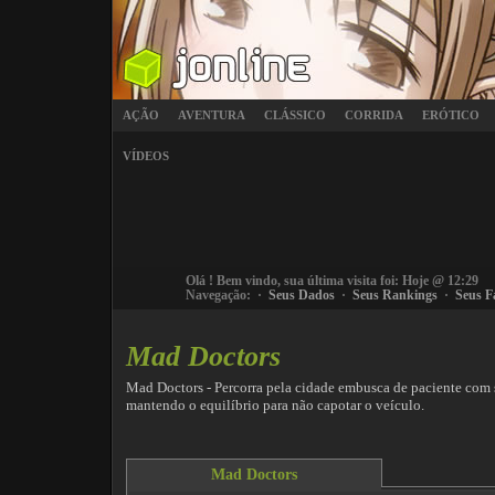
AÇÃO
AVENTURA
CLÁSSICO
CORRIDA
ERÓTICO
VÍDEOS
Olá
! Bem vindo, sua última visita foi: Hoje @ 12:29
Navegação: ·
Seus Dados
·
Seus Rankings
·
Seus F
Mad Doctors
Mad Doctors - Percorra pela cidade embusca de paciente com 
mantendo o equilíbrio para não capotar o veículo.
Mad Doctors