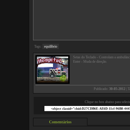
Tags:
equilíbrio
Setas do Teclado - Controlam a ambulânc
Enter - Muda de direção.
Publicado:
30-05-2012
| 
Clique no box abaixo para seleci
Comentários