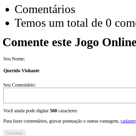
Comentários
Temos um total de 0 come
Comente este Jogo Online
Seu Nome:
Querido Visitante
Seu Comentário:
Você ainda pode digitar
500
caracteres
Para fazer comentários, gravar pontuação e outras vantagem,
cadastre