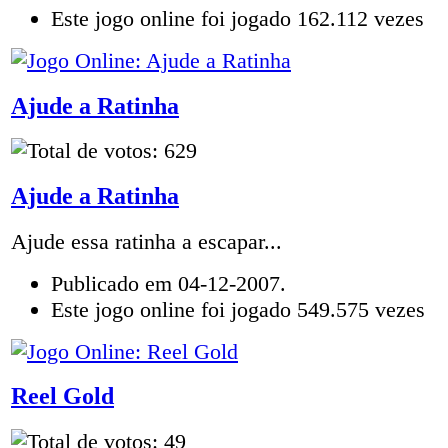
Este jogo online foi jogado 162.112 vezes
Ajude a Ratinha
Ajude a Ratinha
Ajude essa ratinha a escapar...
Publicado em 04-12-2007.
Este jogo online foi jogado 549.575 vezes
Reel Gold