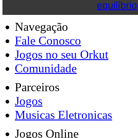
equilíbrio
Navegação
Fale Conosco
Jogos no seu Orkut
Comunidade
Parceiros
Jogos
Musicas Eletronicas
Jogos Online