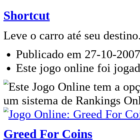
Shortcut
Leve o carro até seu destino
Publicado em 27-10-2007
Este jogo online foi joga
Greed For Coins