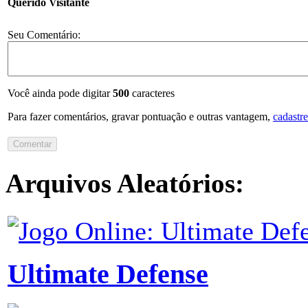
Querido Visitante
Seu Comentário:
Você ainda pode digitar
500
caracteres
Para fazer comentários, gravar pontuação e outras vantagem,
cadastre
Arquivos Aleatórios:
Ultimate Defense