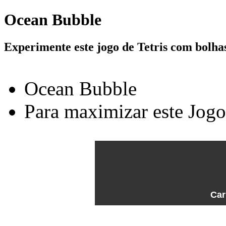
Ocean Bubble
Experimente este jogo de Tetris com bolha
Ocean Bubble
Para maximizar este Jog
This content requires the Flash Player.
Downl
Car