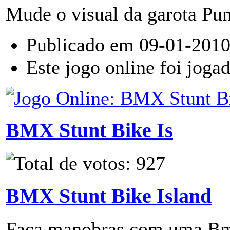
Mude o visual da garota Pu
Publicado em 09-01-2010
Este jogo online foi joga
BMX Stunt Bike Is
BMX Stunt Bike Island
Faça manobras com uma B