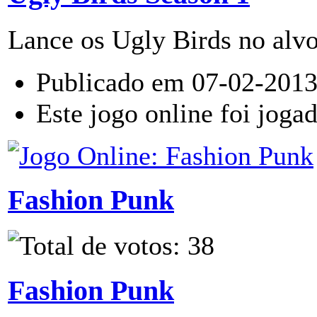
Lance os Ugly Birds no alvo
Publicado em 07-02-2013
Este jogo online foi joga
Fashion Punk
Fashion Punk