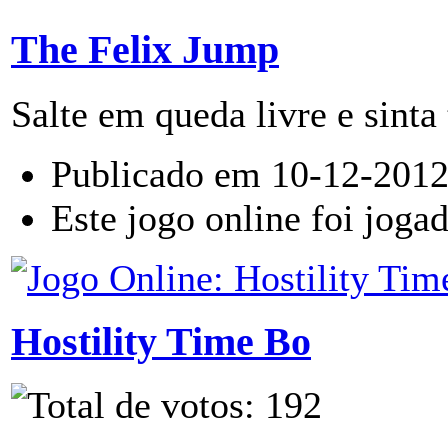
The Felix Jump
Salte em queda livre e sinta
Publicado em 10-12-2012
Este jogo online foi joga
Hostility Time Bo