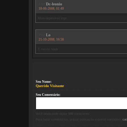
Por
Dc-leonio
18-06-2008, 01:49
Muito legal esse jogo
Por
Lo
21-10-2008, 16:58
E mesno noob
Seu Nome:
Querido Visitante
Seu Comentário:
Você ainda pode digitar
500
caracteres
Para fazer comentários, gravar pontuação e outras vantagem,
ca