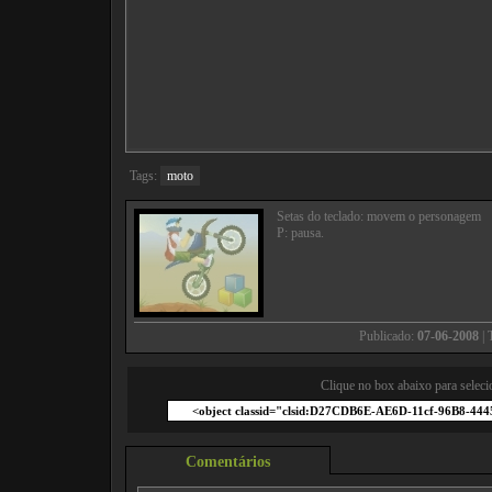
Tags:
moto
Setas do teclado: movem o personagem
P: pausa.
Publicado:
07-06-2008
| 
Clique no box abaixo para seleci
Comentários