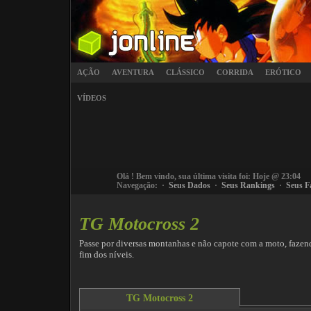
AÇÃO
AVENTURA
CLÁSSICO
CORRIDA
ERÓTICO
VÍDEOS
Olá
! Bem vindo, sua última visita foi: Hoje @ 23:04
Navegação: ·
Seus Dados
·
Seus Rankings
·
Seus F
TG Motocross 2
Passe por diversas montanhas e não capote com a moto, fazend
fim dos níveis.
TG Motocross 2