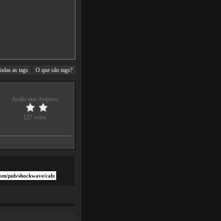
odas as tags
O que são tags?
Avalie este Arquivo
127 votos