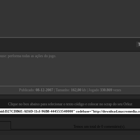
T
use: performa todas as ações do jogo.
Publicado:
08-12-2007
| Tamanho:
162,00
kb | Jogado
330.869
vezes
Clique no box abaixo para selecionar o texto código e colocar no scrap do seu Orkut
Temos um total de 0 comentário(s).