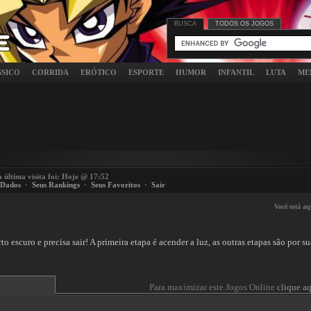
BUSCA
TODOS OS JOGOS
SSICO
CORRIDA
ERÓTICO
ESPORTE
HUMOR
INFANTIL
LUTA
ME
a última visita foi: Hoje @ 17:52
 Dados
·
Seus Rankings
·
Seus Favoritos
·
Sair
Você está aq
o escuro e precisa sair! A primeira etapa é acender a luz, as outras etapas são por su
Para maximizar este Jogos Online
clique aq
 content requires the Flash Player.
Download Flash Player
. Already have Flash Player?
Click