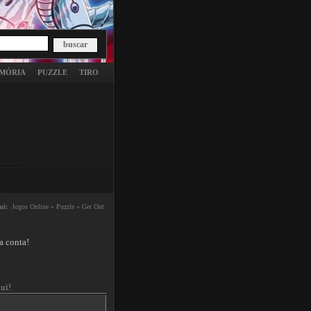
MÓRIA
PUZZLE
TIRO
ui:
Jogos Online »
Puzzle »
Get Out
a conta!
ui!
 here.