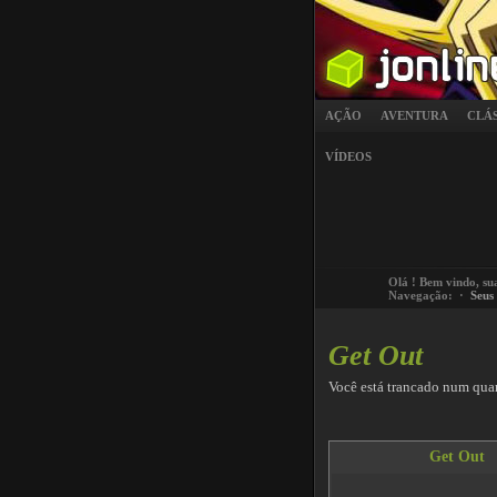
AÇÃO
AVENTURA
CLÁ
VÍDEOS
Olá
! Bem vindo, su
Navegação: ·
Seus
Get Out
Você está trancado num quart
Get Out
This