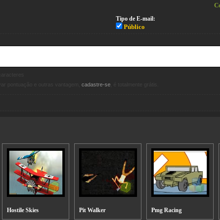
Co
Tipo de E-mail:
Público
aracteres
avar pontuação e outras vantagem,
cadastre-se
, é totalmente grátis.
Hostile Skies
Pit Walker
Pmg Racing