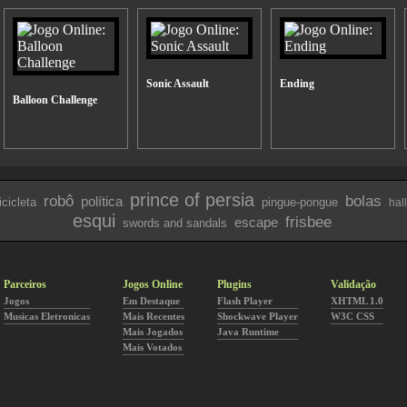
Sonic Assault
Ending
Balloon Challenge
prince of persia
robô
bolas
política
icicleta
pingue-pongue
hal
esqui
frisbee
escape
swords and sandals
Parceiros
Jogos Online
Plugins
Validação
Jogos
Em Destaque
Flash Player
XHTML 1.0
Musicas Eletronicas
Mais Recentes
Shockwave Player
W3C CSS
Mais Jogados
Java Runtime
Mais Votados