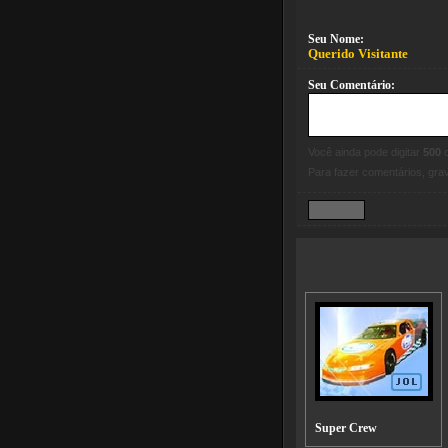
Seu Nome:
Querido Visitante
Seu Comentário:
Você ainda pode digitar
500
c
Para fazer comentários, gr
Super Crew