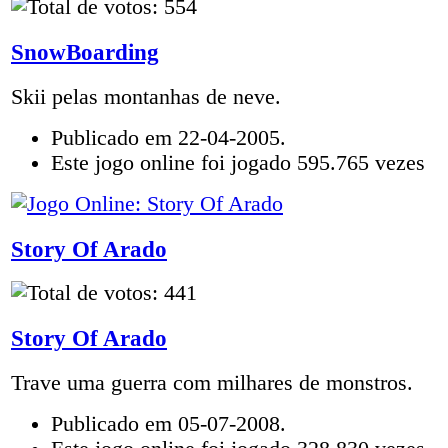
SnowBoarding
Skii pelas montanhas de neve.
Publicado em 22-04-2005.
Este jogo online foi jogado 595.765 vezes
Story Of Arado
Story Of Arado
Trave uma guerra com milhares de monstros.
Publicado em 05-07-2008.