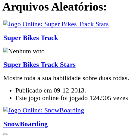
Arquivos Aleatórios:
Super Bikes Track
Super Bikes Track Stars
Mostre toda a sua habilidade sobre duas rodas.
Publicado em 09-12-2013.
Este jogo online foi jogado 124.905 vezes
SnowBoarding