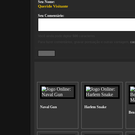
Seu Nome:
Querido Visitante
Seu Comentário:
Você ainda pode digitar
500
caracteres
Para fazer comentários, gravar pontuação e outras vantagem,
ca
Naval Gun
Harlem Snake
Ben