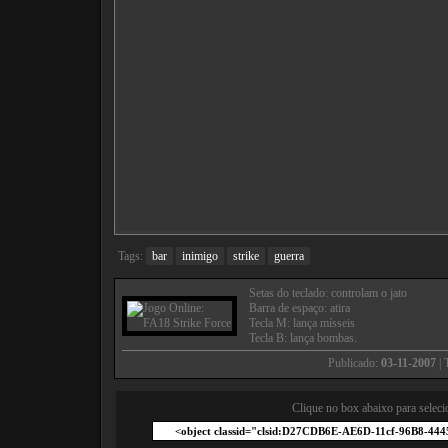
Tags:
bar
inimigo
strike
guerra
Setas do teclado: controlam o jato
Barra de espaço: atira
Tecla M: lança mísseis
Tecla B: lança bombas.
Publicado:
03-11-2007
| 
Clique no box abaixo para seleci