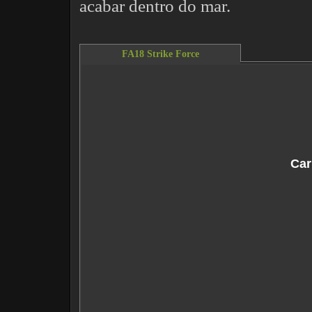
acabar dentro do mar.
FA18 Strike Force
This content requires the Flash Player.
Do
Car