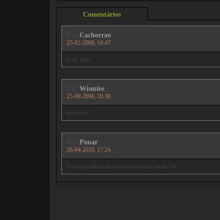
Comentários
Por
Cachorrao
25-02-2008, 16:47
Muito bom
Por
Wismite
25-09-2008, 20:38
mui bono
Por
Ponar
26-04-2010, 17:24
Os jogos não estão carregando não sai do 0%