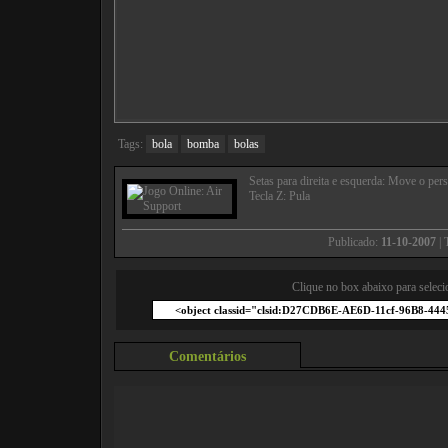
Tags:
bola
bomba
bolas
Setas para direita e esquerda: Move o pe
Tecla Z: Pula
Publicado:
11-10-2007
| 
Clique no box abaixo para seleci
Comentários