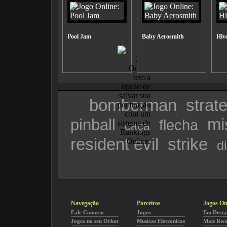
Pool Jam
Baby Aerosmith
Hiv
bomberman
strat
mi
pinball
flecha
caça
resident evil
strike
d
Navegação
Parceiros
Jogos On
Fale Conosco
Jogos
Em Desta
Jogos no seu Orkut
Musicas Eletronicas
Mais Rec