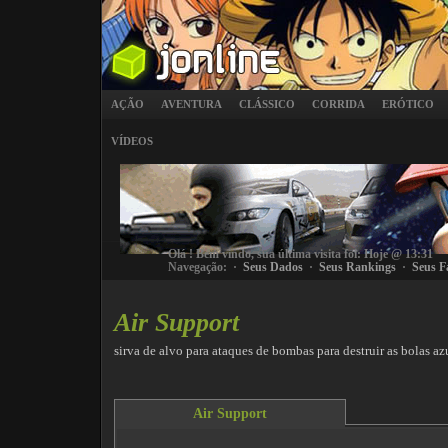
AÇÃO
AVENTURA
CLÁSSICO
CORRIDA
ERÓTICO
VÍDEOS
Olá
! Bem vindo, sua última visita foi: Hoje @ 13:31
Navegação: ·
Seus Dados
·
Seus Rankings
·
Seus F
Air Support
sirva de alvo para ataques de bombas para destruir as bolas az
Air Support