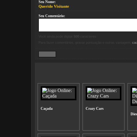
Seu Nome:
Querido Visitante
Seu Comentário:
Você ainda pode digitar
500
caracteres
Para fazer comentários, gravar pontuação e outras vantagem,
ca
Caçada
Crazy Cars
Die