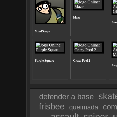
Maze
Avo
MindScape
Purple Square
Crazy Pool 2
Ang
skat
defender a base
frisbee
com
queimada
assault
sniper