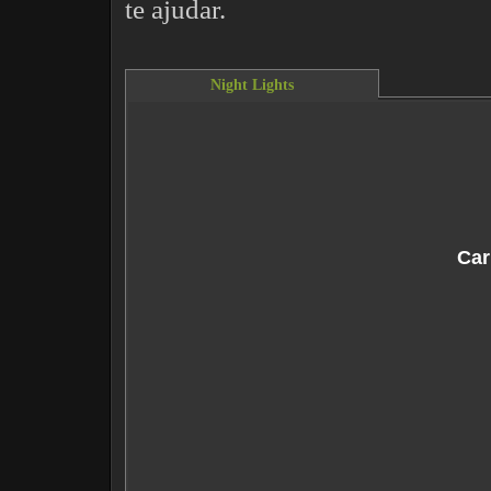
te ajudar.
Night Lights
This content requires the Flash Player.
Do
Car