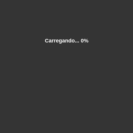
 content requires the Flash Player.
Download Flash Player
. Already have Flash Player?
Click
Carregando...
0%