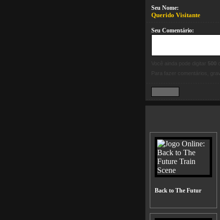
Seu Nome:
Querido Visitante
Seu Comentário:
Você ainda pode digitar
500
c
Para fazer comentários, gr
Back to The Futur