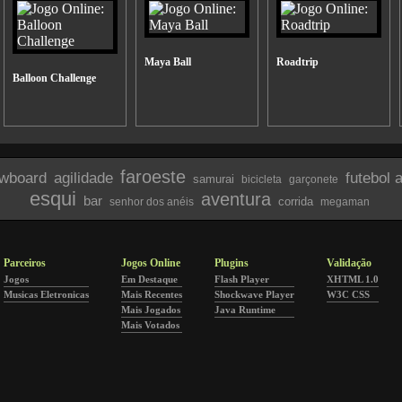
Maya Ball
Roadtrip
Balloon Challenge
faroeste
wboard
agilidade
futebol 
samurai
bicicleta
garçonete
esqui
aventura
bar
corrida
senhor dos anéis
megaman
Parceiros
Jogos Online
Plugins
Validação
Jogos
Em Destaque
Flash Player
XHTML 1.0
Musicas Eletronicas
Mais Recentes
Shockwave Player
W3C CSS
Mais Jogados
Java Runtime
Mais Votados