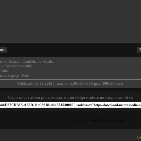
arro
T
as do Teclado - Controlam o veículo.
- Controlam o canhão.
 Atira.
ra de Espaço - Pula.
Publicado:
05-07-2012
| Tamanho:
5.493,00
kb | Jogado
180.476
vezes
Clique no box abaixo para selecionar o texto código e colocar no scrap do seu Orkut
Temos um total de 0 comentário(s).
Co