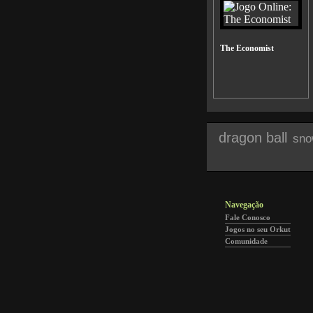
The Economist
dragon ball
sno
Navegação
Fale Conosco
Jogos no seu Orkut
Comunidade