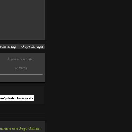
odas as tags
O que são tags?
Avalie este Arquivo
28 votos
mente este Jogo Online: