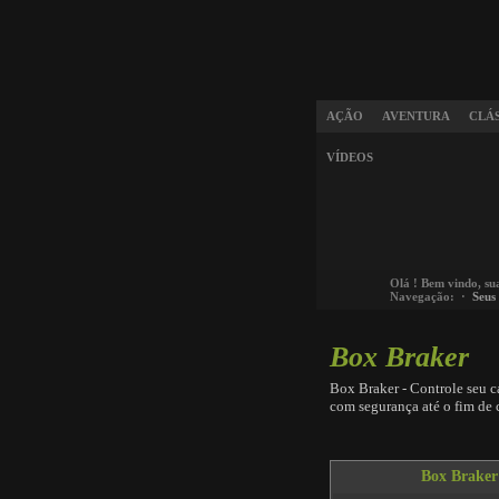
AÇÃO
AVENTURA
CLÁ
VÍDEOS
Olá
! Bem vindo, su
Navegação: ·
Seus
Box Braker
Box Braker - Controle seu c
com segurança até o fim de 
Box Braker