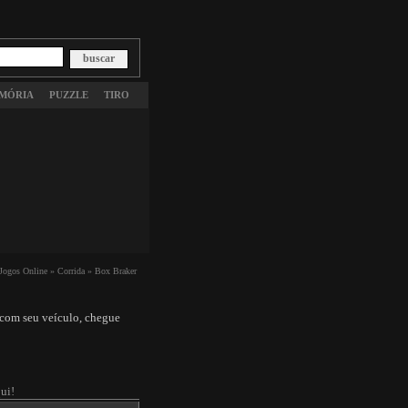
MÓRIA
PUZZLE
TIRO
Jogos Online »
Corrida »
Box Braker
r com seu veículo, chegue
ui!