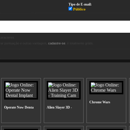
Tipo de E-mail:
Público
aracteres
avar pontuação e outras vantagem,
cadastre-se
, é totalmente grátis.
Chrome Wars
Operate Now Denta
Alien Slayer 3D -