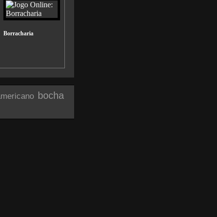
Borracharia
bocha
americano