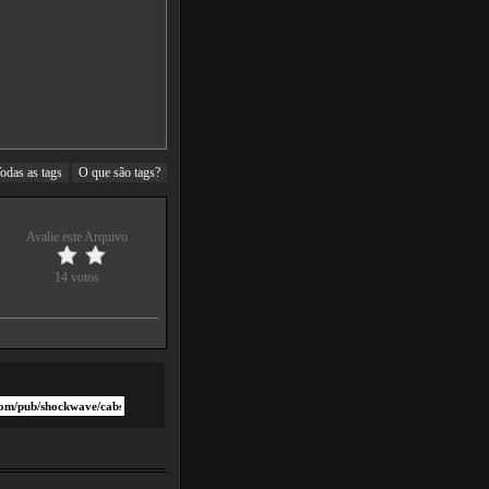
odas as tags
O que são tags?
Avalie este Arquivo
14 votos