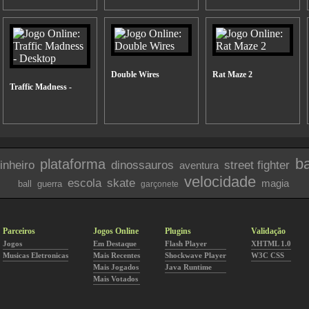
Double Wires
Rat Maze 2
Traffic Madness -
b
plataforma
inheiro
dinossauros
street fighter
aventura
velocidade
escola
skate
magia
ball
guerra
garçonete
Parceiros
Jogos Online
Plugins
Validação
Jogos
Em Destaque
Flash Player
XHTML 1.0
Musicas Eletronicas
Mais Recentes
Shockwave Player
W3C CSS
Mais Jogados
Java Runtime
Mais Votados