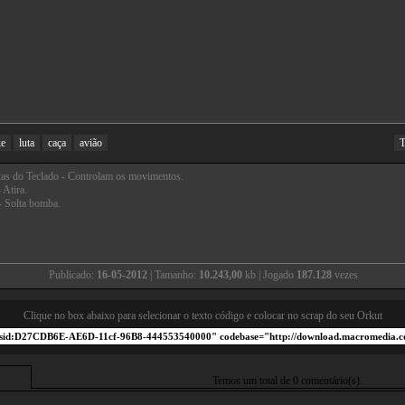
ke
luta
caça
avião
T
tas do Teclado - Controlam os movimentos.
 Atira.
- Solta bomba.
Publicado:
16-05-2012
| Tamanho:
10.243,00
kb | Jogado
187.128
vezes
Clique no box abaixo para selecionar o texto código e colocar no scrap do seu Orkut
Temos um total de 0 comentário(s).