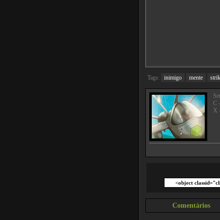
Tags:
inimigo
mente
stri
Se
C -
X 
Comentários