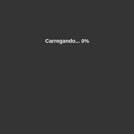
 content requires the Flash Player.
Download Flash Player
. Already have Flash Player?
Click
Carregando...
0%