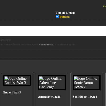
Co
Tipo de E-mail:
Público
aracteres
avar pontuação e outras vantagem,
cadastre-se
, é totalmente grátis.
Endless War 3
Adrenaline Challe
Sonic Boom Town 2