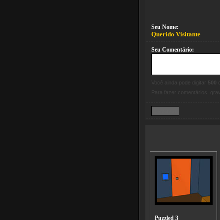
Seu Nome:
Querido Visitante
Seu Comentário:
Você ainda pode digitar
500
c
Para fazer comentários, gr
Puzzled 3