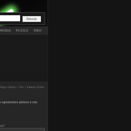
MÓRIA
PUZZLE
TIRO
Jogos Online »
Tiro »
Parasite Strike
os oponentes aéreos e em
ui!