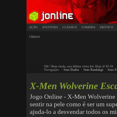
AÇÃO
AVENTURA
CLÁSSICO
CORRIDA
ERÓTICO
VÍDEOS
Olá
! Bem vindo, sua última visita foi: Hoje @ 03:16
Navegação: ·
Seus Dados
·
Seus Rankings
·
Seus F
X-Men Wolverine Esc
Jogo Online - X-Men Wolverine 
sentir na pele como é ser um sup
ajuda-lo a desvendar todos os mi