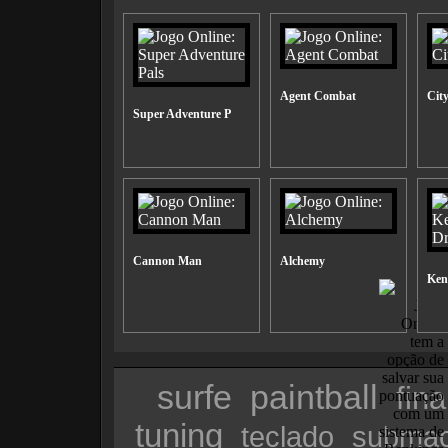
Agent Combat
Cit
Super Adventure P
Cannon Man
Alchemy
Ken 
surfe
paintball
fina
tuning
teclado
submac