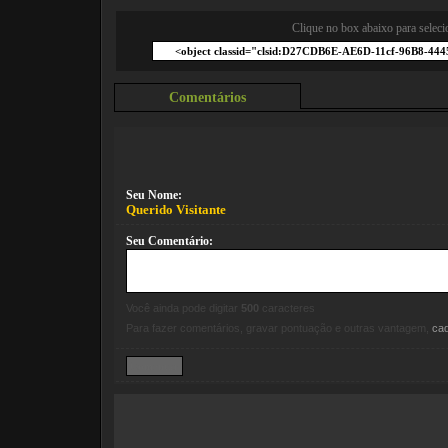
Clique no box abaixo para seleci
Comentários
Seu Nome:
Querido Visitante
Seu Comentário:
Você ainda pode digitar
500
caracteres
Para fazer comentários, gravar pontuação e outras vantagem,
ca