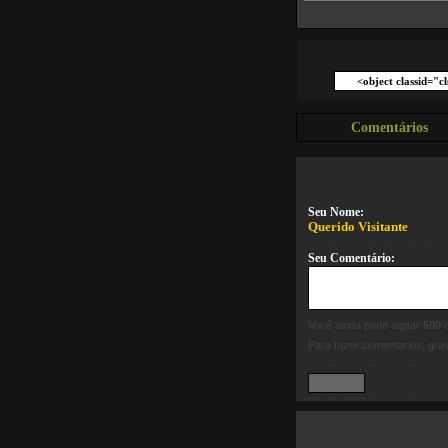
Comentários
Seu Nome:
Querido Visitante
Seu Comentário:
Você ainda pode digitar
500
c
Para fazer comentários, gr