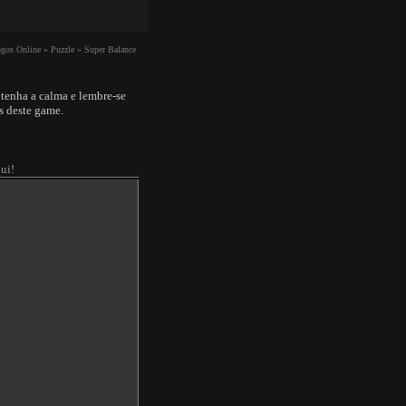
ogos Online »
Puzzle »
Super Balance
ntenha a calma e lembre-se
s deste game.
ui!