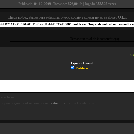
Publicado:
04-12-2009
| Tamanho:
676,00
kb | Jogado
353.522
vezes
Clique no box abaixo para selecionar o texto código e colocar no scrap do seu Orkut
Temos um total de 0 comentário(s).
Co
Tipo de E-mail:
Público
aracteres
avar pontuação e outras vantagem,
cadastre-se
, é totalmente grátis.