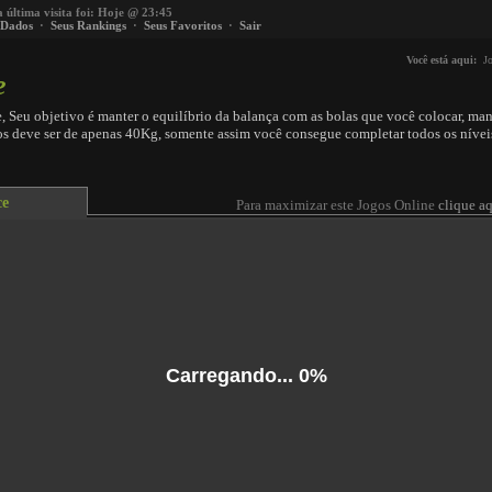
a última visita foi: Hoje @ 23:45
 Dados
·
Seus Rankings
·
Seus Favoritos
·
Sair
Você está aqui:
J
e
, Seu objetivo é manter o equilíbrio da balança com as bolas que você colocar, ma
sos deve ser de apenas 40Kg, somente assim você consegue completar todos os nívei
ce
Para maximizar este Jogos Online
clique aq
Carregando...
0%