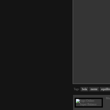
Tags:
bola
mente
equilíbr
Mou