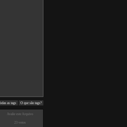
odas as tags
O que são tags?
Avalie este Arquivo
23 votos