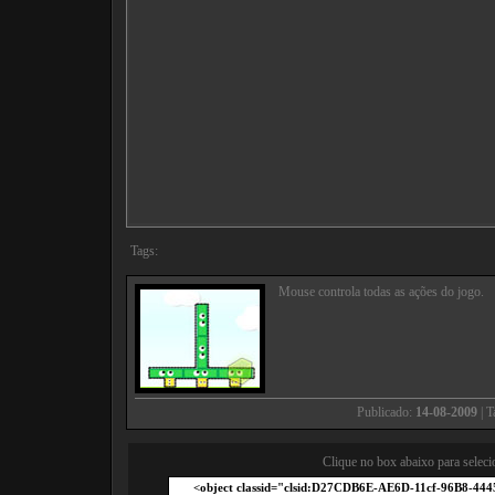
Tags:
Mouse controla todas as ações do jogo.
Publicado:
14-08-2009
| 
Clique no box abaixo para seleci