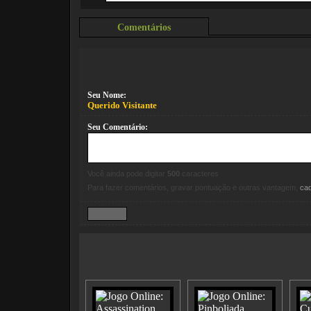
Comentários
Seu Nome:
Querido Visitante
Seu Comentário:
Você ainda pode digitar
500
caracteres
Para fazer comentários, gravar pontuação e outras vantagem,
ca