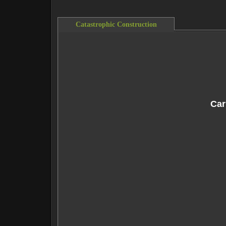
Catastrophic Construction
This content requires the Flash Player.
Do
Car