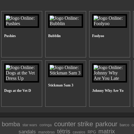
Pushies
Bubblin
Foolyoo
Stickman Sam 3
Dogs at the Vet D
Johnny Why Are Yo
counter strike
parkour
bomba
barco
star wars
coringa
c
tétris
matrix
sandals
RPG
manobras
cavalos