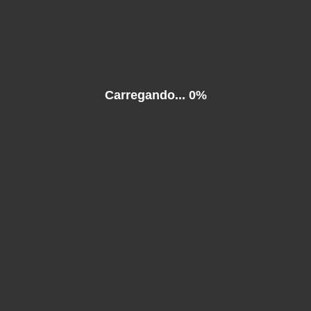
 content requires the Flash Player.
Download Flash Player
. Already have Flash Player?
Click
Carregando...
0%