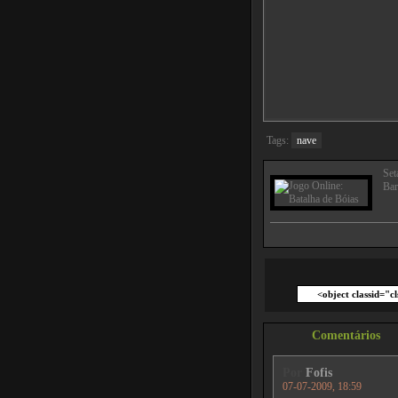
Tags:
nave
Set
Bar
Comentários
Por
Fofis
07-07-2009, 18:59