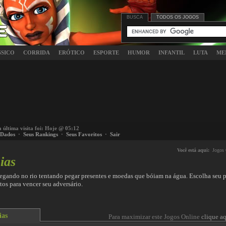
BUSCA
TODOS OS JOGOS
SSICO
CORRIDA
ERÓTICO
ESPORTE
HUMOR
INFANTIL
LUTA
ME
a última visita foi: Hoje @ 05:12
 Dados
·
Seus Rankings
·
Seus Favoritos
·
Sair
Você está aqui:
Jogos 
ias
egando no rio tentando pegar presentes e moedas que bóiam na água. Escolha seu 
tos para vencer seu adversário.
ias
Para maximizar este Jogos Online
clique aq