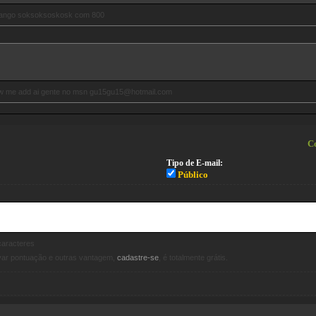
frango soksoksoskosk com 800
pow me add ai gente no msn gu15gu15@hotmail.com
Co
Tipo de E-mail:
Público
aracteres
avar pontuação e outras vantagem,
cadastre-se
, é totalmente grátis.