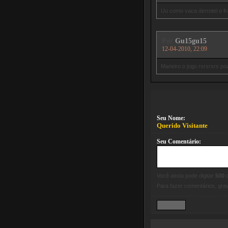
Uu como vaca derrotei o 
Por
Gu15gu15
12-04-2010, 22:09
Maneiro o jogo rsrsrsrs 
Seu Nome:
Querido Visitante
Seu Comentário:
Você ainda pode digitar
500
c
Para fazer comentários, gr