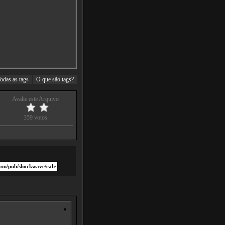
odas as tags
O que são tags?
Avalie este Arquivo
359 votos