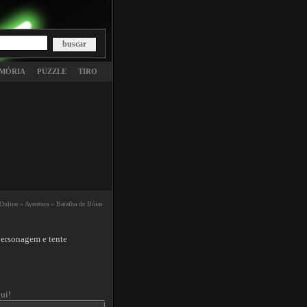
MÓRIA
PUZZLE
TIRO
Online »
Aventura »
Batalha de Bóias
personagem e tente
ui!