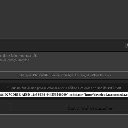
T
as do teclado: movem a bóia
ra de espaço: impulso.
Publicado:
19-12-2007
| Tamanho:
406,00
kb | Jogado
499.738
vezes
Clique no box abaixo para selecionar o texto código e colocar no scrap do seu Orkut
Temos um total de 2 comentário(s).